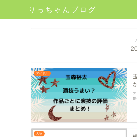
りっちゃんブログ
― 
2
アイドル
ア
俳
人物