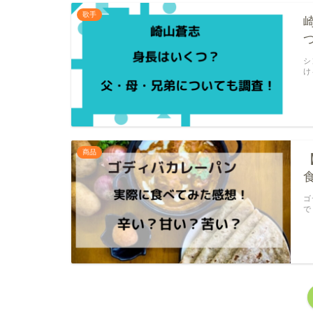
歌手
シ
け
商品
ゴ
で