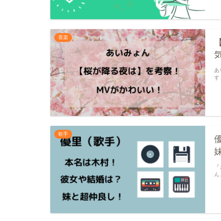
音楽
あ
す
歌手
『
ん