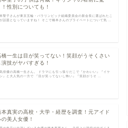
き！性別についても！
本聖子さんが東京五輪・パラリンピック組織委員会の新会長に選ばれたこ
が話題となっていますね！ そこで橋本さんのプライベートについて気 …
高橋一生は目が笑ってない！笑顔がうそくさい
し演技がヤバすぎる！
気俳優の高橋一生さん。 ドラマにも引っ張りだこで『かわいい』『イケ
ン』と大人気の一方で 『目が笑ってないし怖い』『笑顔がうそ …
橋本真実の高校・大学・経歴を調査！元アイド
ルの美人女優！
題の作品に出演している女優の橋本真実さん。 主役より脇役で出てくる