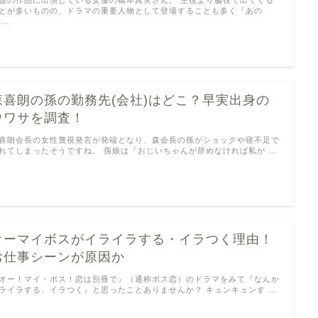
とが多いものの、ドラマの重要人物として登場することも多く『あの
 …
森喜朗の孫の勤務先(会社)はどこ？早実出身の
ウワサを調査！
喜朗会長の女性蔑視発言が発端となり、森会長の孫がショックや寝不足で
れてしまったそうですね。 孫娘は『おじいちゃんが辞めなければ私が …
オーマイボスがイライラする・イラつく理由！
お仕事シーンが原因か
オー！マイ・ボス！恋は別冊で』（通称ボス恋）のドラマをみて『なんか
ライラする、イラつく』と思ったことありませんか？ キュンキュンす …