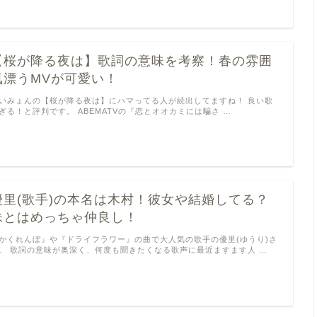
【桜が降る夜は】歌詞の意味を考察！春の雰囲
気漂うMVが可愛い！
いみょんの【桜が降る夜は】にハマってる人が続出してますね！ 良い歌
ぎる！と評判です。 ABEMATVの『恋とオオカミには騙さ …
優里(歌手)の本名は木村！彼女や結婚してる？
妹とはめっちゃ仲良し！
かくれんぼ』や『ドライフラワー』の曲で大人気の歌手の優里(ゆうり)さ
。 歌詞の意味が奥深く、何度も聞きたくなる歌声に最近ますます人 …