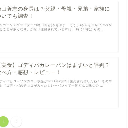
崎山蒼志の身長は？父親・母親・兄弟・家族に
ついても調査！
ンガーソングライターの崎山蒼志(さきやま そうし)さんをテレビでみか
ることが多くなり、かなり注目されていますね！ 特に10代からの …
【実食】ゴディバカレーパンはまずいと評判？
食べ方・感想・レビュー！
ディバとローソンのコラボ品が2021年2月2日発売されましたね！ その中
も『ゴディバのチョコが入ったカレーパンって一体どんな味なの …
1
2