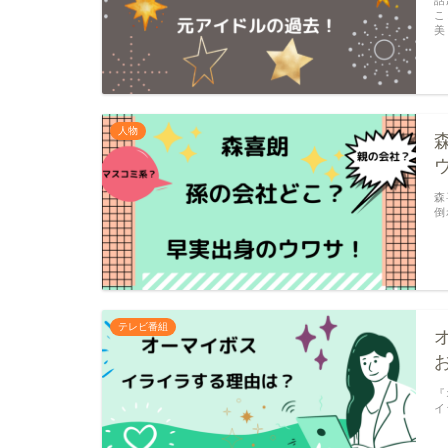
こ
美
人物
森
倒
テレビ番組
『
イ