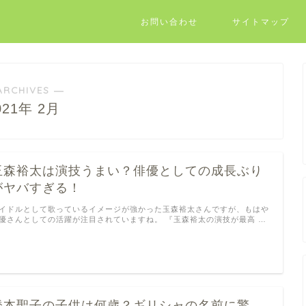
お問い合わせ
サイトマップ
ARCHIVES ―
021年 2月
玉森裕太は演技うまい？俳優としての成長ぶり
がヤバすぎる！
イドルとして歌っているイメージが強かった玉森裕太さんですが、もはや
優さんとしての活躍が注目されていますね。 『玉森裕太の演技が最高 …
橋本聖子の子供は何歳？ギリシャの名前に驚