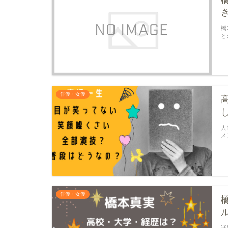
橋
と
俳優・女優
人
メ
俳優・女優
話