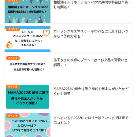
イベント
相模湖イルミネーション2022の期間や料金は？点
灯時間も！
イベント
ローソンクリスマスケーキ2022なにわ男子はいつ
から？予約方法も！
イベント
佳子さまの喪服のブランドは？お上品で可愛いと
話題に！
イベント
MAMA2022の司会は誰？歴代や日本人がいたかど
うかも調査！
イベント
さつまいもド2022のカロリーは？いつまで販売で
口コミは？