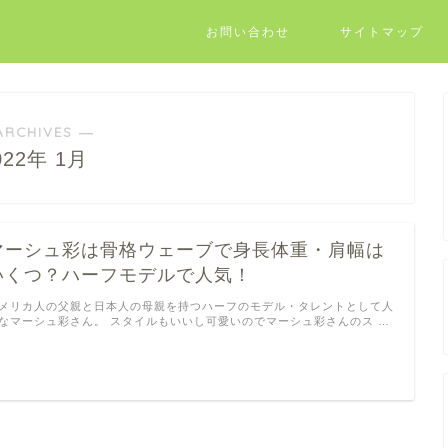
お問い合わせ
サイトマップ
ARCHIVES ―
022年 1月
マーシュ彩は骨格ウェーブで身長体重・肩幅は
いくつ？ハーフモデルで人気！
メリカ人の父親と日本人の母親を持つハーフのモデル・タレントとして人
なマーシュ彩さん。 スタイルもいいし可愛いのでマーシュ彩さんのス …