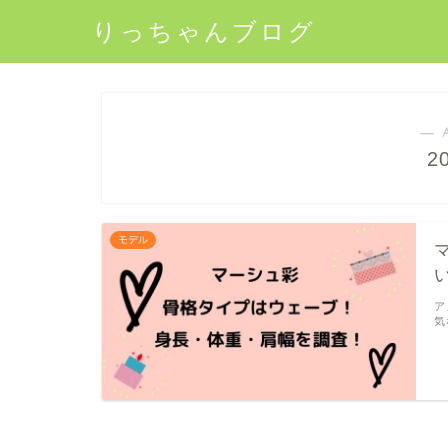
りっちゃんブログ
― 
2
モデル
ア
気