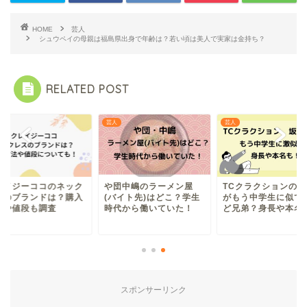
HOME
芸人
シュウペイの母親は福島県出身で年齢は？若い頃は美人で実家は金持ち？
RELATED POST
芸人
芸人
レイジーココのネック
や団中嶋のラーメン屋
TCクラクションの坂
スのブランドは？購入
(バイト先)はどこ？学生
がもう中学生に似て
法や値段も調査
時代から働いていた！
ど兄弟？身長や本名
スポンサーリンク