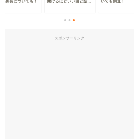
名や身長についても！
聞けるほどいい曲と話...
いても調査！
スポンサーリンク