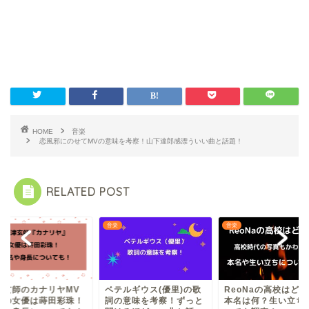
HOME
音楽
恋風邪にのせてMVの意味を考察！山下達郎感漂ういい曲と話題！
RELATED POST
音楽
音楽
津玄師のカナリヤMV
ベテルギウス(優里)の歌
ReoNaの高校はど
演の女優は蒔田彩珠！
詞の意味を考察！ずっと
本名は何？生い立ち