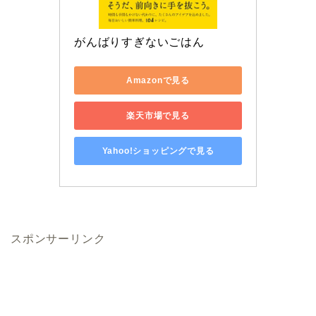
がんばりすぎないごはん
Amazonで見る
楽天市場で見る
Yahoo!ショッピングで見る
スポンサーリンク