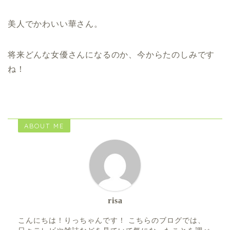
美人でかわいい華さん。
将来どんな女優さんになるのか、今からたのしみです
ね！
ABOUT ME
risa
こんにちは！りっちゃんです！ こちらのブログでは、