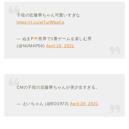
子役の近藤華ちゃん可愛いすぎな
https://t.co/ejTurWbpCq
— ぬまP
世界で1番ゲームを楽しむ男
(@NUMAP56)
April 20, 2021
CMの子役の近藤華ちゃんが美少女すぎる。
— えいちゃん (@EO1973)
April 20, 2021