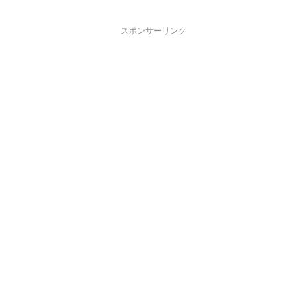
スポンサーリンク