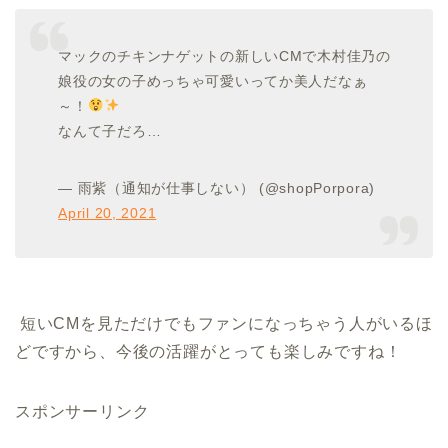
マックのチキンナゲットの新しいCMで木村佳乃の
娘役の女の子めっちゃ可愛いってか美人だなぁ
～！
なんて子だろ…
— 雨紫（通知が仕事しない） (@shopPorpora)
April 20, 2021
短いCMを見ただけでもファンになっちゃう人がいるほ
どですから、今後の活躍がとっても楽しみですね！
スポンサーリンク