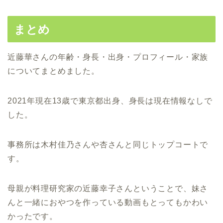
まとめ
近藤華さんの年齢・身長・出身・プロフィール・家族
についてまとめました。
2021年現在13歳で東京都出身、身長は現在情報なしで
した。
事務所は木村佳乃さんや杏さんと同じトップコートで
す。
母親が料理研究家の近藤幸子さんということで、妹さ
んと一緒におやつを作っている動画もとってもかわい
かったです。