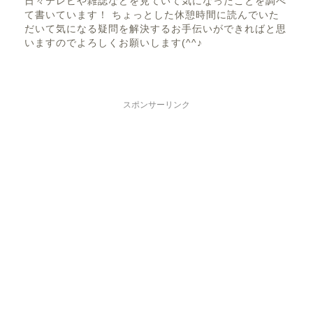
日々テレビや雑誌などを見ていて気になったことを調べ
て書いています！ ちょっとした休憩時間に読んでいた
だいて気になる疑問を解決するお手伝いができればと思
いますのでよろしくお願いします(^^♪
スポンサーリンク