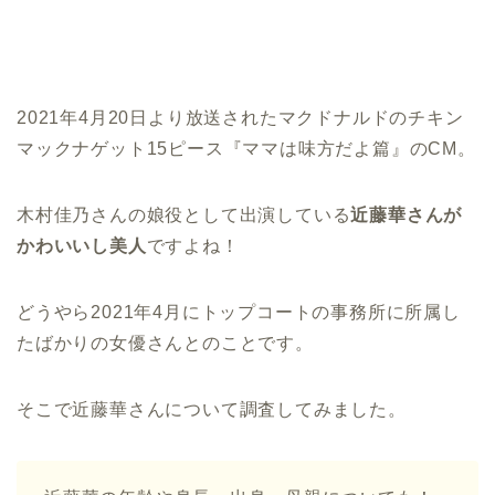
2021年4月20日より放送されたマクドナルドのチキン
マックナゲット15ピース『ママは味方だよ篇』のCM。
木村佳乃さんの娘役として出演している
近藤華さんが
かわいいし美人
ですよね！
どうやら2021年4月にトップコートの事務所に所属し
たばかりの女優さんとのことです。
そこで近藤華さんについて調査してみました。