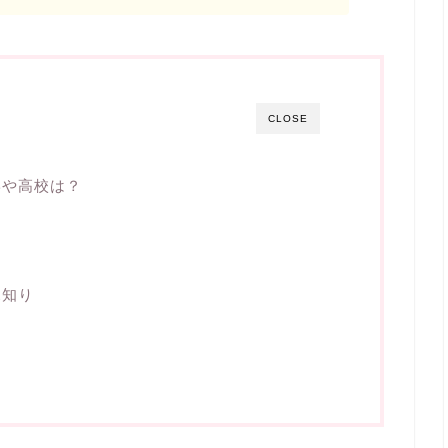
CLOSE
学や高校は？
見知り