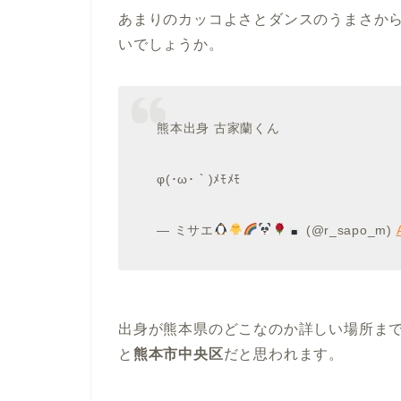
あまりのカッコよさとダンスのうまさか
いでしょうか。
熊本出身 古家蘭くん
φ(･ω･｀)ﾒﾓﾒﾓ
— ミサエ
(@r_sapo_m)
出身が熊本県のどこなのか詳しい場所ま
と
熊本市中央区
だと思われます。