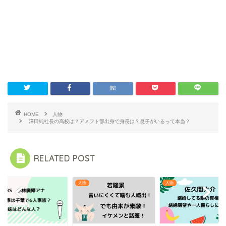
HOME
人物
澤田純社長の高校は？アメフト部出身で身長は？息子がいるって本当？
RELATED POST
人物
人物