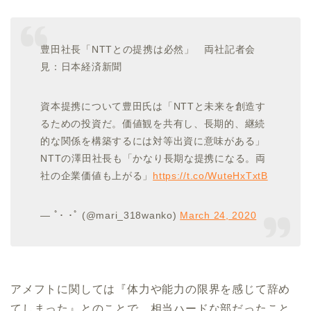
豊田社長「NTTとの提携は必然」 両社記者会
見：日本経済新聞
資本提携について豊田氏は「NTTと未来を創造す
るための投資だ。価値観を共有し、長期的、継続
的な関係を構築するには対等出資に意味がある」
NTTの澤田社長も「かなり長期な提携になる。両
社の企業価値も上がる」
https://t.co/WuteHxTxtB
— ﾟ･ ･ﾟ (@mari_318wanko)
March 24, 2020
アメフトに関しては『体力や能力の限界を感じて辞め
てしまった』とのことで、相当ハードな部だったこと