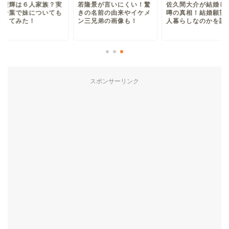
林廣輝は６人家族？実
若隆景が言いにくい！驚
佐久間大介が結婚し
は千葉で妹についても
きの名前の由来やイケメ
噂の真相！結婚願望
査してみた！
ン三兄弟の画像も！
人暮らしなのかを調
スポンサーリンク