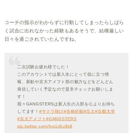
コーチの指示がわからずに行動してしまったらしばら
く試合に出れなかった経験もあるそうで、結構厳しい
日々を過ごされていたんですね。
二次試験お疲れ様でした！
このアカウントでは新入生にとって役に立つ情
報、新歓や京大アメフト部の魅力などをどんどん
発信していく予定なので是非チェックお願いしま
す！
我々GANGSTERSは新入生の入部を心よりお待ち
してます！
#サクラ咲け
#合格祈願
#京大
#京都大学
#京大アメフト
#GANGSTERS
pic.twitter.com/fvq1s5u9s8