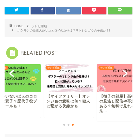
HOME
テレビ番組
ポケモンの新主人公リコとロイの正体は？サトシとゴウの子供か！!
RELATED POST
ビ番組
テレビ番組
テレビ番組
ないいないばぁのコロ
【マイファミリー】オレ
【徹子の部屋】髙橋
ウは双子？歴代子役プ
ンジ色の意味は何？犯人
の見逃し配信や再放
フィールも！
に繋がる伏線かも
ある？無料で見れる
法...