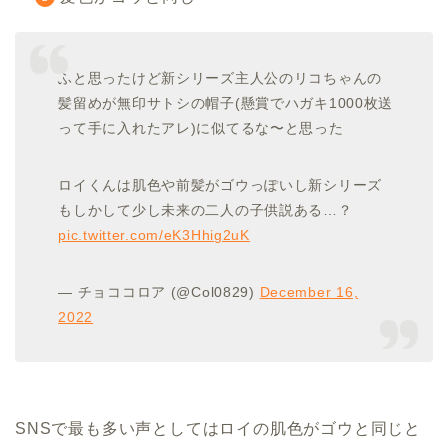
ふと思ったけど新シリーズ主人公のリコちゃんの
髪留めが無印サトシの帽子(懸賞でハガキ1000枚送
って手に入れたアレ)に似てるな〜と思った
ロイくんは肌色や前髪がゴウっぽいし新シリーズ
もしかして少し未来の二人の子供説ある…？
pic.twitter.com/eK3Hhig2uK
— チョココロア (@Col0829)
December 16,
2022
SNSで最も多い声としてはロイの肌色がゴウと同じと