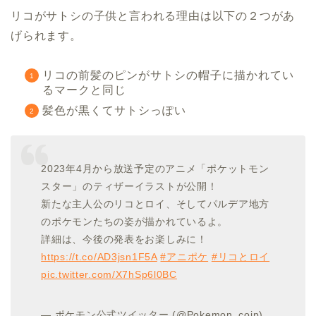
リコがサトシの子供と言われる理由は以下の２つがあ
げられます。
リコの前髪のピンがサトシの帽子に描かれてい
るマークと同じ
髪色が黒くてサトシっぽい
2023年4月から放送予定のアニメ「ポケットモン
スター」のティザーイラストが公開！
新たな主人公のリコとロイ、そしてパルデア地方
のポケモンたちの姿が描かれているよ。
詳細は、今後の発表をお楽しみに！
https://t.co/AD3jsn1F5A
#アニポケ
#リコとロイ
pic.twitter.com/X7hSp6l0BC
— ポケモン公式ツイッター (@Pokemon_cojp)