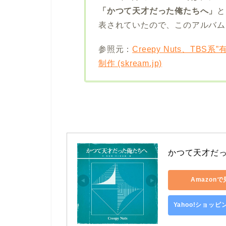
「かつて天才だった俺たちへ」
と
表されていたので、このアルバム
参照元：
Creepy Nuts、TB
制作 (skream.jp)
かつて天才だ
Amazon
Yahoo!ショッ