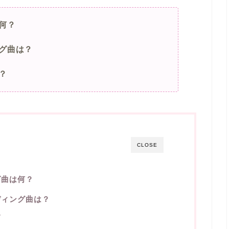
何？
グ曲は？
？
CLOSE
グ曲は何？
ディング曲は？
ー