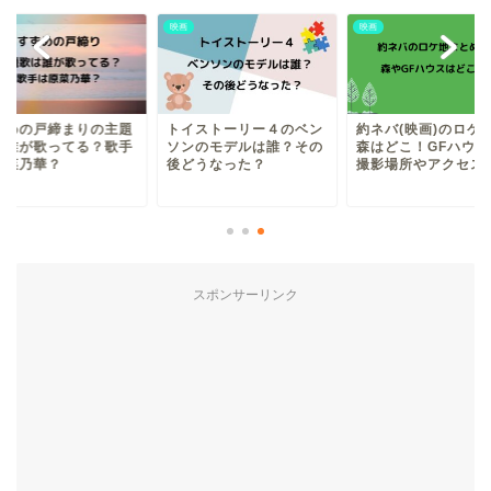
映画
映画
ずめの戸締まりの主題
トイストーリー４のベン
約ネバ(映画)のロケ
は誰が歌ってる？歌手
ソンのモデルは誰？その
森はどこ！GFハウス
原菜乃華？
後どうなった？
撮影場所やアクセスも.
スポンサーリンク