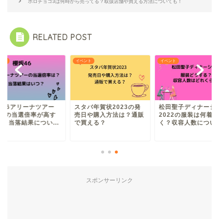
ホロチョコ3は何時から売ってる？取扱店舗や買える方法についても！
RELATED POST
ント
イベント
イベント
坂46アリーナツアー
スタバ年賀状2023の発
松田聖子ディナーシ
021の当選倍率が高す
売日や購入方法は？通販
2022の服装は何着
る！当落結果につい...
で買える？
く？収容人数について.
スポンサーリンク