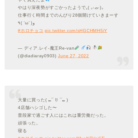
やはり深夜勢がすごかったようで꜀( ꜆-ࡇ-)꜆
仕事行く時間までのんびり28個開けていきまーす
٩( ‘ω’ )و
#ホロチョコ
pic.twitter.com/sHGCHMH5iY
— ディア.レイ-魔王Re-van
(@diadiaray0903)
June 27, 2022
大量に買った( ⑉¯ ꇴ ¯⑉ )
4店舗ハシゴした〜
普段家で過ごす人にはこれは重労働だった。
頑張った。
寝る