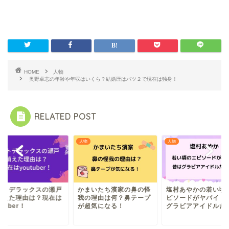
HOME
人物
奥野卓志の年齢や年収はいくら？結婚歴はバツ２で現在は独身！
RELATED POST
人物
人物
ウトデラックスの瀬戸
かまいたち濱家の鼻の怪
塩村あやかの若い頃
消えた理由は？現在は
我の理由は何？鼻テープ
ピソードがヤバイ！
utuber！
が超気になる！
グラビアアイドルだ