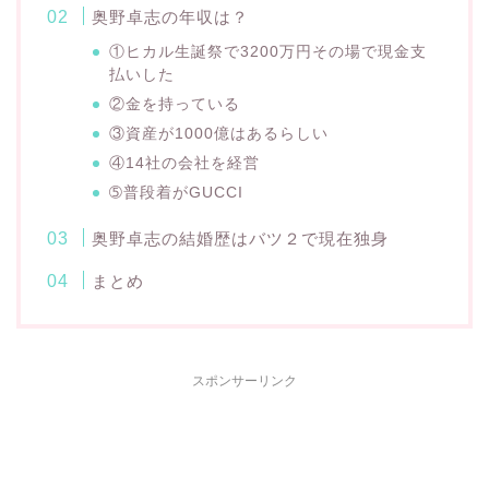
奥野卓志の年収は？
①ヒカル生誕祭で3200万円その場で現金支
払いした
②金を持っている
③資産が1000億はあるらしい
④14社の会社を経営
➄普段着がGUCCI
奥野卓志の結婚歴はバツ２で現在独身
まとめ
スポンサーリンク