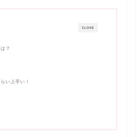
CLOSE
名は？
くらい上手い！
に