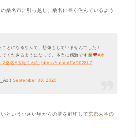
県の桑名市に引っ越し、桑名に長く住んでいるよう
ることになるなんて、想像もしていませんでした！
してくださるようになって、本当に感激です
#水
ネマ桑名
#広報くわな
https://t.co/nfFVD028LZ
_Aoi)
September 30, 2020
たいという小さい頃からの夢を封印して
京都大学の