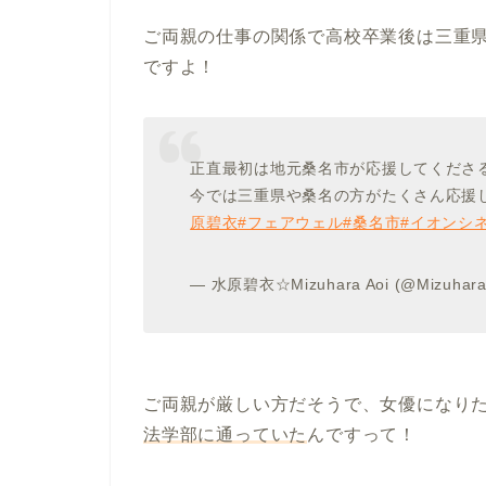
ご両親の仕事の関係で高校卒業後は三重
ですよ！
正直最初は地元桑名市が応援してくださ
今では三重県や桑名の方がたくさん応援
原碧衣
#フェアウェル
#桑名市
#イオンシ
— 水原碧衣☆Mizuhara Aoi (@Mizuhara
ご両親が厳しい方だそうで、女優になり
法学部に通っていた
んですって！