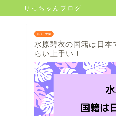
りっちゃんブログ
俳優・女優
水原碧衣の国籍は日本
らい上手い！