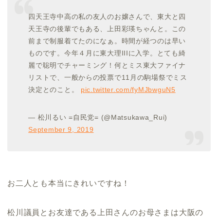
四天王寺中高の私の友人のお嬢さんで、東大と四
天王寺の後輩でもある、上田彩瑛ちゃんと。この
前まで制服着てたのになぁ。時間が経つのは早い
ものです。今年４月に東大理IIIに入学。とても綺
麗で聡明でチャーミング！何とミス東大ファイナ
リストで、一般からの投票で11月の駒場祭でミス
決定とのこと。
pic.twitter.com/fyMJbwguN5
— 松川るい =自民党= (@Matsukawa_Rui)
September 9, 2019
お二人とも本当にきれいですね！
松川議員とお友達である上田さんのお母さまは大阪の