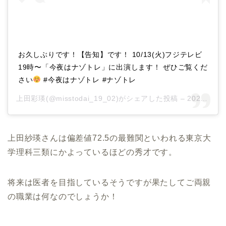
お久しぶりです！【告知】です！ 10/13(火)フジテレビ
19時〜「今夜はナゾトレ」に出演します！ ぜひご覧くだ
さい
#今夜はナゾトレ #ナゾトレ
上田彩瑛(@misstodai_19_02)がシェアした投稿 –
2020年10月月11日午前5時13分PDT
上田紗瑛さんは偏差値72.5の最難関といわれる東京大
学理科三類にかよっているほどの秀才です。
将来は医者を目指しているそうですが果たしてご両親
の職業は何なのでしょうか！