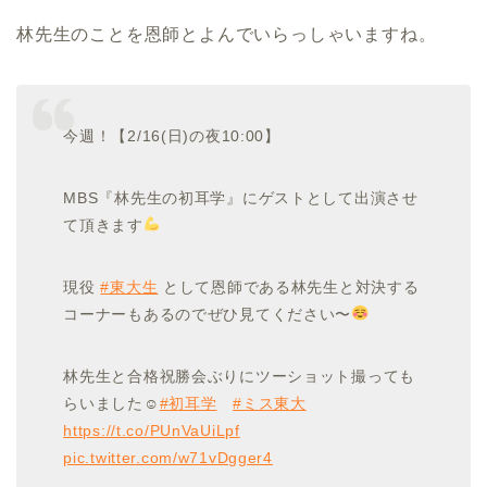
林先生のことを恩師とよんでいらっしゃいますね。
今週！【2/16(日)の夜10:00】
MBS『林先生の初耳学』にゲストとして出演させ
て頂きます
現役
#東大生
として恩師である林先生と対決する
コーナーもあるのでぜひ見てください〜
林先生と合格祝勝会ぶりにツーショット撮っても
らいました☺︎
#初耳学
#ミス東大
https://t.co/PUnVaUiLpf
pic.twitter.com/w71vDgger4